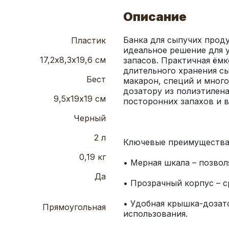
Описание
Банка для сыпучих проду
Пластик
идеальное решение для у
17,2х8,3х19,6 см
запасов. Практичная ёмк
длительного хранения сып
Бест
макарон, специй и много
дозатору из полиэтилена
9,5х19х19 см
Черный
2 л
0,19 кг
Да
• Удобная крышка-дозато
Прямоугольная