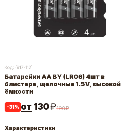
Код: (
917-112
)
Батарейки AA BY (LR06) 4шт в
блистере, щелочные 1.5V, высокой
ёмкости
от
130
₽
-
31
%
190
₽
Характеристики