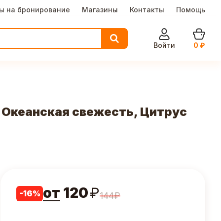
ы на бронирование
Магазины
Контакты
Помощь
Войти
0
₽
, Океанская свежесть, Цитрус
от
120
₽
-
16
%
144
₽