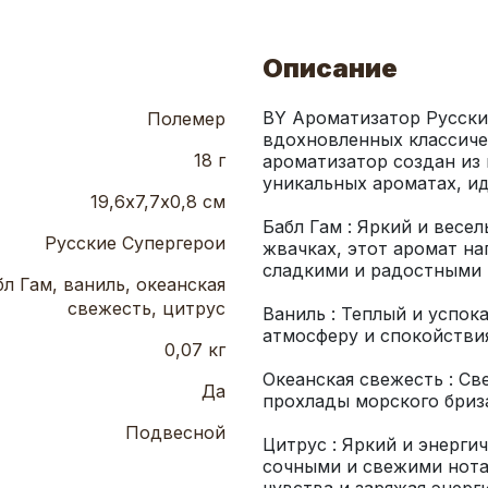
Описание
BY Ароматизатор Русские
Полемер
вдохновленных классиче
18 г
ароматизатор создан из 
19,6х7,7х0,8 см
Бабл Гам : Яркий и весе
Русские Супергерои
жвачках, этот аромат на
бл Гам, ваниль, океанская
свежесть, цитрус
Ваниль : Теплый и успо
0,07 кг
Океанская свежесть : Св
Да
Подвесной
Цитрус : Яркий и энерги
сочными и свежими нотам