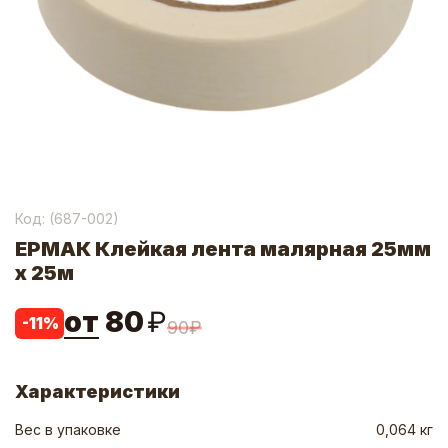
Код: (
687-002
)
ЕРМАК Клейкая лента малярная 25мм
х 25м
от
80
₽
-
11
%
90
₽
Характеристики
Вес в упаковке
0,064 кг