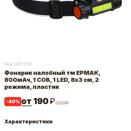
Код: (
221-013
)
Фонарик налобный тм ЕРМАК,
800мАч, 1 COB, 1 LED, 8х3 см, 2
режима, пластик
от
190
₽
-
40
%
320
₽
Характеристики