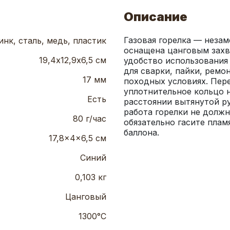
Описание
Газовая горелка — незам
инк, сталь, медь, пластик
оснащена цанговым захв
19,4х12,9х6,5 см
удобство использования 
для сварки, пайки, ремо
17 мм
походных условиях. Пере
уплотнительное кольцо н
Есть
расстоянии вытянутой ру
работа горелки не должн
80 г/час
обязательно гасите плам
баллона.
17,8x4x6,5 см
Синий
0,103 кг
Цанговый
1300°C