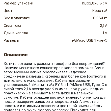
Размер упаковки
19,1х2,8х6,8 см
Цвет
Красный
Вес в упаковке
0,064 кг
Сила тока
2,1 А
Длина кабеля
1 м
Разъемы
iP/Micro USB/Type-C
Описание
Хотите сохранить разъем в телефоне без повреждений? 
Наличие магнитного коннектора в кабеле поможет Вам в 
этом! Мощный магнит обеспечивает надежное 
соединение разъема с кабелем для более комфортного и 
длительного использования. Кабель для зарядки 
универсальный «Магнитный» BY 3 в 1 iP/Micro USB/Type-C с 
силой тока 2,1 А всегда удобно иметь под рукой, ведь он 
практически не занимает места даже в маленькой 
сумочке. Кабель оснащен плотной тканевой оплёткой для 
предотвращения заломов и повреждений. А вместе с 
простым и стильным решением цветовой гаммы кабель 
придется по вкусу любому человеку. Подходит для 