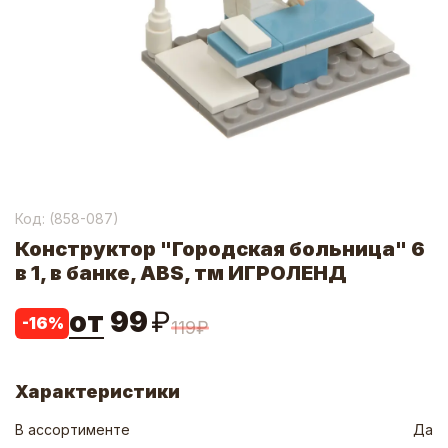
Код: (
858-087
)
Конструктор "Городская больница" 6
в 1, в банке, ABS, тм ИГРОЛЕНД
от
99
₽
-
16
%
119
₽
Характеристики
В ассортименте
Да