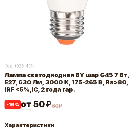
Код: (
925-431
)
Лампа светодиодная BY шар G45 7 Вт,
E27, 630 Лм, 3000 K, 175-265 В, Ra>80,
IRF <5%,IC, 2 года гар.
от
50
₽
-
16
%
60
₽
Характеристики