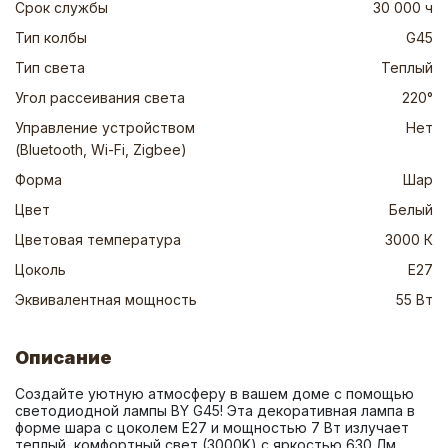
Срок службы
30 000 ч
Тип колбы
G45
Тип света
Теплый
Угол рассеивания света
220°
Управление устройством
Нет
(Bluetooth, Wi-Fi, Zigbee)
Форма
Шар
Цвет
Белый
Цветовая температура
3000 К
Цоколь
Е27
Эквивалентная мощность
55 Вт
Описание
Создайте уютную атмосферу в вашем доме с помощью 
светодиодной лампы BY G45! Эта декоративная лампа в 
форме шара с цоколем E27 и мощностью 7 Вт излучает 
теплый, комфортный свет (3000K) с яркостью 630 Лм. 