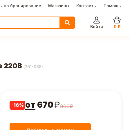
ы на бронирование
Магазины
Контакты
Помощь
Войти
0
₽
е 220В
(
251-088
)
от
670
₽
-
16
%
800
₽