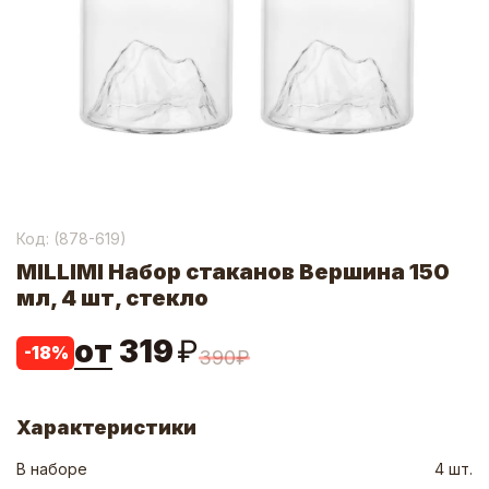
Код: (
878-619
)
MILLIMI Набор стаканов Вершина 150
мл, 4 шт, стекло
от
319
₽
-
18
%
390
₽
Характеристики
В наборе
4 шт.