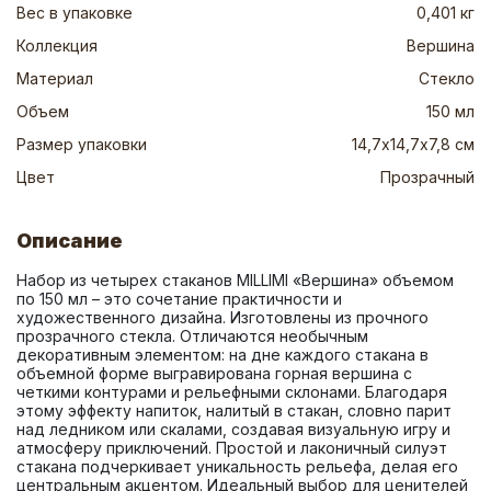
Вес в упаковке
0,401 кг
Коллекция
Вершина
Материал
Стекло
Объем
150 мл
Размер упаковки
14,7х14,7х7,8 см
Цвет
Прозрачный
Описание
Набор из четырех стаканов MILLIMI «Вершина» объемом 
по 150 мл – это сочетание практичности и 
художественного дизайна. Изготовлены из прочного 
прозрачного стекла. Отличаются необычным 
декоративным элементом: на дне каждого стакана в 
объемной форме выгравирована горная вершина с 
четкими контурами и рельефными склонами. Благодаря 
этому эффекту напиток, налитый в стакан, словно парит 
над ледником или скалами, создавая визуальную игру и 
атмосферу приключений. Простой и лаконичный силуэт 
стакана подчеркивает уникальность рельефа, делая его 
центральным акцентом. Идеальный выбор для ценителей 