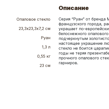
Описание
Серия “Руан” от бренда M
Опаловое стекло
французского города, ра
23,3х23,3х7,2 см
украшает по-европейски
белоснежного опалового
Руан
подчеркнутым золотисто
настоящее украшение лю
1,3 л
стекло не боится царапи
годы не теряя презентабе
0,55 кг
прочного опалового стек
гарниров.
23 см