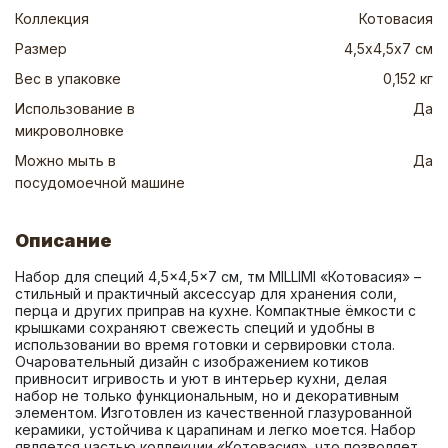
Коллекция
Котовасия
Размер
4,5х4,5х7 см
Вес в упаковке
0,152 кг
Использование в
Да
микроволновке
Можно мыть в
Да
посудомоечной машине
Описание
Набор для специй 4,5×4,5×7 см, тм MILLIMI «Котовасия» – 
стильный и практичный аксессуар для хранения соли, 
перца и других приправ на кухне. Компактные ёмкости с 
крышками сохраняют свежесть специй и удобны в 
использовании во время готовки и сервировки стола. 
Очаровательный дизайн с изображением котиков 
привносит игривость и уют в интерьер кухни, делая 
набор не только функциональным, но и декоративным 
элементом. Изготовлен из качественной глазурованной 
керамики, устойчива к царапинам и легко моется. Набор 
является частью коллекции «Котовасия», что позволяет 