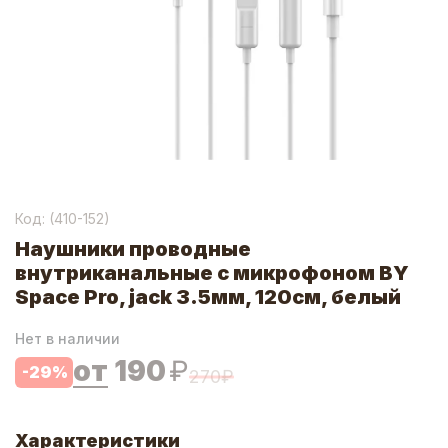
Код: (
410-152
)
Наушники проводные
внутриканальные с микрофоном BY
Space Pro, jack 3.5мм, 120см, белый
Нет в наличии
от
190
₽
-
29
%
270
₽
Характеристики