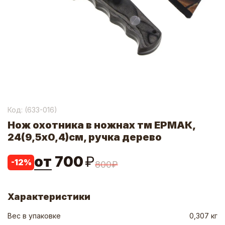
Код: (
633-016
)
Нож охотника в ножнах тм ЕРМАК,
24(9,5х0,4)см, ручка дерево
от
700
₽
-
12
%
800
₽
Характеристики
Вес в упаковке
0,307 кг