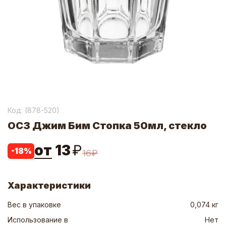
Код: (
878-520
)
ОСЗ Джим Бим Стопка 50мл, стекло
от
13
₽
-
18
%
16
₽
Характеристики
Вес в упаковке
0,074 кг
Использование в
Нет