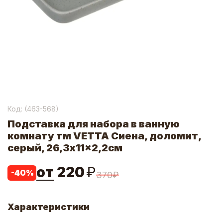
Код: (
463-568
)
Подставка для набора в ванную
комнату тм VETTA Сиена, доломит,
серый, 26,3x11x2,2см
от
220
₽
-
40
%
370
₽
Характеристики