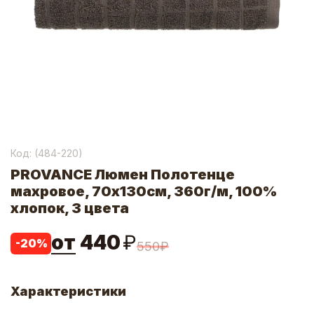
Код: (
484-220
)
PROVANCE Люмен Полотенце
махровое, 70х130см, 360г/м, 100%
хлопок, 3 цвета
от
440
₽
-
20
%
550
₽
Характеристики