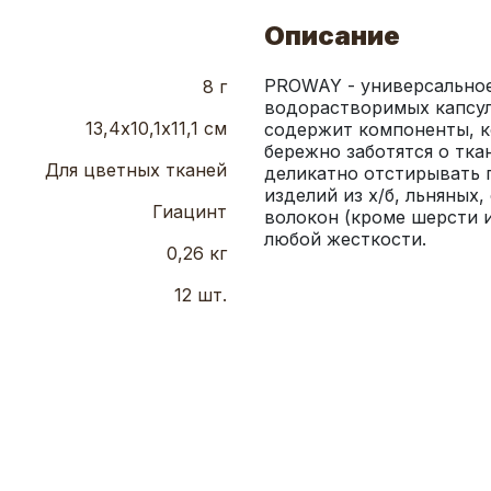
Описание
PROWAY - универсальное
8 г
водорастворимых капсула
13,4х10,1х11,1 см
содержит компоненты, к
бережно заботятся о тк
Для цветных тканей
деликатно отстирывать п
изделий из х/б, льняных,
Гиацинт
волокон (кроме шерсти и
любой жесткости.
0,26 кг
12 шт.