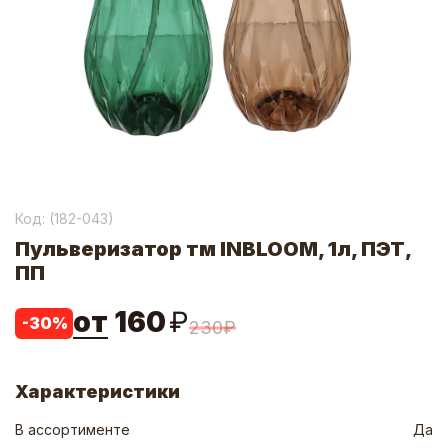
Код: (
182-043
)
Пульверизатор тм INBLOOM, 1л, ПЭТ,
ПП
от
160
₽
-
30
%
230
₽
Характеристики
В ассортименте
Да