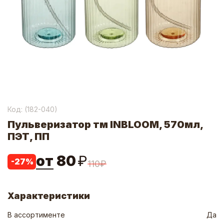
Код: (
182-040
)
Пульверизатор тм INBLOOM, 570мл,
ПЭТ, ПП
от
80
₽
-
27
%
110
₽
Характеристики
В ассортименте
Да