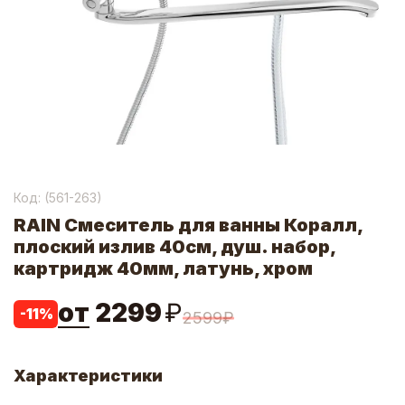
Код: (
561-263
)
RAIN Смеситель для ванны Коралл,
плоский излив 40см, душ. набор,
картридж 40мм, латунь, хром
от
2299
₽
-
11
%
2599
₽
Характеристики