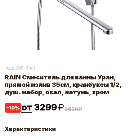
Код: (
561-004
)
RAIN Смеситель для ванны Уран,
прямой излив 35см, кранбуксы 1/2,
душ. набор, овал, латунь, хром
от
3299
₽
-
10
%
3690
₽
Характеристики