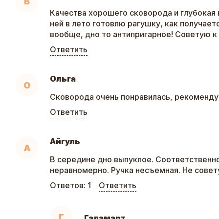
В
Качества хорошего сковорода и глубокая к
ней в лето готовлю рагушку, как получаетс
вообще, дно то антипригарное! Советую к 
Ответить
Ольга
О
Сковорода очень понравилась, рекоменду
Ответить
Айгуль
А
В середине дно выпуклое. Соответственн
неравномерно. Ручка несъемная. Не сове
Ответов:
1
Ответить
Г
Галамарт