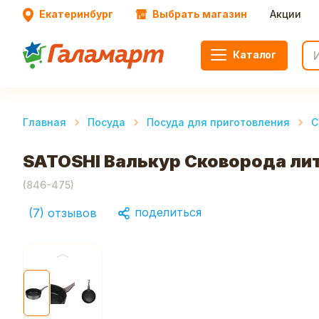
Екатеринбург
Выбрать магазин
Акции
Каталог
Главная
Посуда
Посуда для приготовления
С
SATOSHI Валькур Сковорода ли
(
846-475
)
поделиться
(
7
)
отзывов