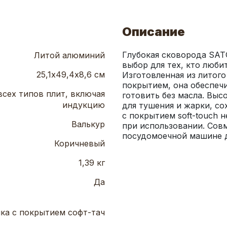
Описание
Глубокая сковорода SAT
Литой алюминий
выбор для тех, кто люби
25,1х49,4х8,6 см
Изготовленная из литог
покрытием, она обеспечи
всех типов плит, включая
готовить без масла. Выс
индукцию
для тушения и жарки, со
с покрытием soft-touch н
Валькур
при использовании. Сов
посудомоечной машине д
Коричневый
1,39 кг
Да
ка с покрытием софт-тач