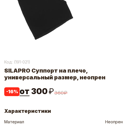
Код: (
191-021
)
SILAPRO Суппорт на плечо,
универсальный размер, неопрен
от
300
₽
-
16
%
360
₽
Характеристики
Материал
Неопрен