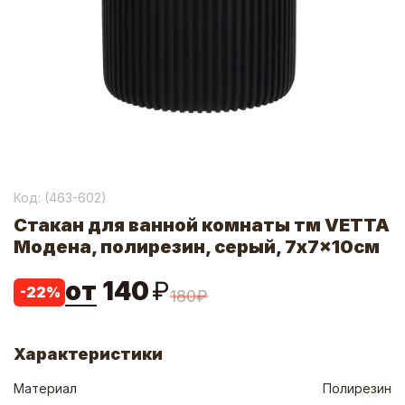
Код: (
463-602
)
Стакан для ванной комнаты тм VETTA
Модена, полирезин, серый, 7x7x10см
от
140
₽
-
22
%
180
₽
Характеристики
Материал
Полирезин