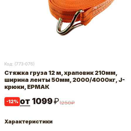
Код: (
773-076
)
Стяжка груза 12 м, храповик 210мм,
ширина ленты 50мм, 2000/4000кг, J-
крюки, ЕРМАК
от
1099
₽
-
12
%
1250
₽
Характеристики