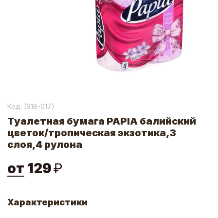
Код: (
918-017
)
Туалетная бумага PAPIA балийский
цветок/тропическая экзотика,3
слоя,4 рулона
от
129
₽
Характеристики