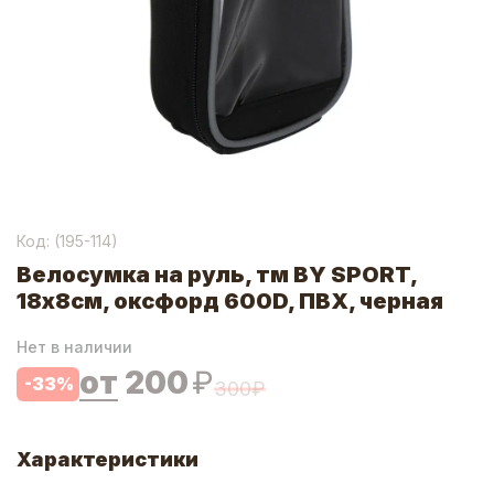
Код: (
195-114
)
Велосумка на руль, тм BY SPORT,
18х8см, оксфорд 600D, ПВХ, черная
Нет в наличии
от
200
₽
-
33
%
300
₽
Характеристики