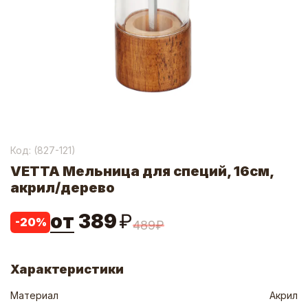
Код: (
827-121
)
VETTA Мельница для специй, 16см,
акрил/дерево
от
389
₽
-
20
%
489
₽
Характеристики
Материал
Акрил