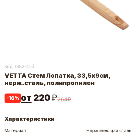
Код: (
882-415
)
VETTA Стем Лопатка, 33,5х9см,
нерж.сталь, полипропилен
от
220
₽
-
16
%
264
₽
Характеристики
Материал
Нержавеющая сталь