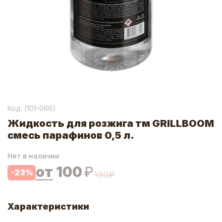
Код: (
101-066
)
Жидкость для розжига тм GRILLBOOM
смесь парафинов 0,5 л.
Нет в наличии
от
100
₽
-
23
%
130
₽
Характеристики