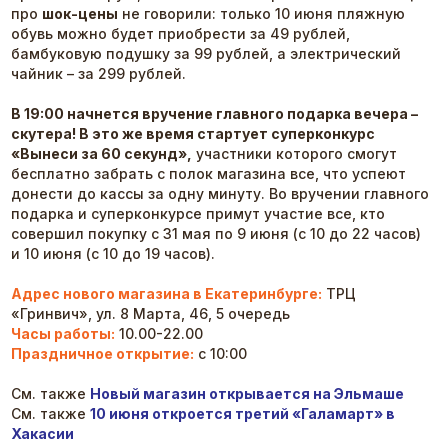
про
шок-цены
не говорили: только 10 июня пляжную
обувь можно будет приобрести за 49 рублей,
бамбуковую подушку за 99 рублей, а электрический
чайник – за 299 рублей.
В 19:00 начнется вручение главного подарка вечера –
скутера
! В это же время стартует суперконкурс
«Вынеси за 60 секунд»,
участники которого смогут
бесплатно забрать с полок магазина все, что успеют
донести до кассы за одну минуту. Во вручении главного
подарка и суперконкурсе примут участие все, кто
совершил покупку с 31 мая по 9 июня (с 10 до 22 часов)
и 10 июня (с 10 до 19 часов).
Адрес нового магазина в Екатеринбурге:
ТРЦ
«Гринвич», ул. 8 Марта, 46, 5 очередь
Часы работы:
10.00-22.00
Праздничное открытие:
с 10:00
См. также
Новый магазин открывается на Эльмаше
См. также
10 июня откроется третий «Галамарт» в
Хакасии