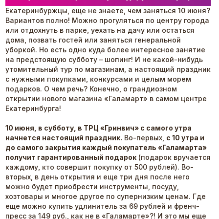
Екатеринбуржцы, еще не знаете, чем заняться 10 июня?
Вариантов полно! Можно прогуляться по центру города
или отдохнуть в парке, уехать на дачу или остаться
дома, позвать гостей или заняться генеральной
уборкой. Но есть одно куда более интересное занятие
на предстоящую субботу – шопинг! И не какой-нибудь
утомительный тур по магазинам, а настоящий праздник
с нужными покупками, конкурсами и целым морем
подарков. О чем речь? Конечно, о грандиозном
открытии нового магазина «Галамарт» в самом центре
Екатеринбурга!
10 июня, в субботу, в ТРЦ «Гринвич» с самого утра
начнется настоящий праздник.
Во-первых,
с 10 утра и
до самого закрытия каждый покупатель
«Галамарта»
получит гарантированный подарок
(подарок вручается
каждому, кто совершит покупку от 500 рублей). Во-
вторых, в день открытия и еще три дня после него
можно будет приобрести инструменты, посуду,
хозтовары и многое другое по супернизким ценам. Где
еще можно купить удлинитель за 69 рублей и френч-
пресс за 149 руб., как не в «Галамарте»?! И это мы еще