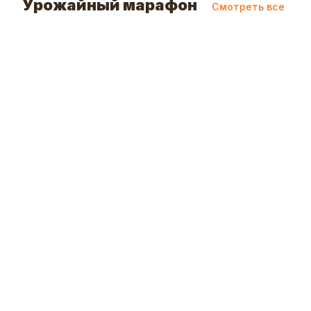
Урожайный марафон
Смотреть все
-7
%
120
₽
от
130
₽
SATOSHI Карбон Нож кухонный универсальны
покрытием
В к