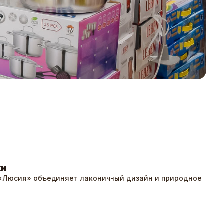
24 М
ки
 «Люсия» объединяет лаконичный дизайн и природное