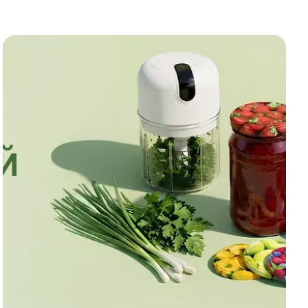
70
₽
210
₽
 Набор терка горизонтальная + пластиковый контейн
В корзину