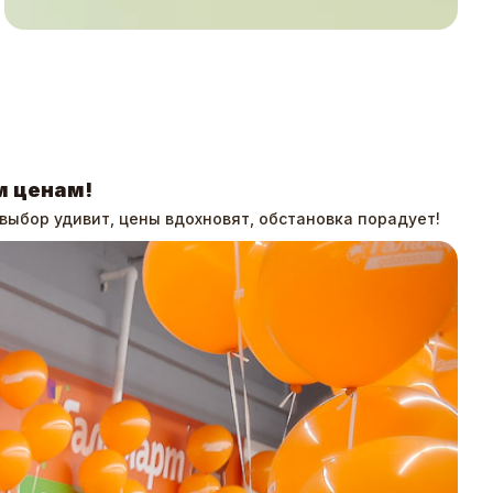
м ценам!
Св
выбор удивит, цены вдохновят, обстановка порадует!
Когд
цена