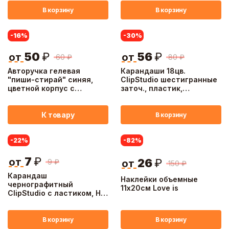
трехгранный корпус,
пастель
В корзину
В корзину
-16
%
-30
%
50
₽
56
₽
от
от
60
₽
80
₽
Авторучка гелевая
Карандаши 18цв.
"пиши-стирай" синяя,
ClipStudio шестигранные
цветной корпус с
заточ., пластик,
принтом "Куколки", 3
улучшенное письмо, в
дизайна
карт.коробке
К товару
В корзину
-22
%
-82
%
7
₽
от
26
₽
9
₽
от
150
₽
Карандаш
Наклейки объемные
чернографитный
11х20см Love is
ClipStudio с ластиком, HB,
пластик, шестигранный
корпус под черное
дерево
В корзину
В корзину