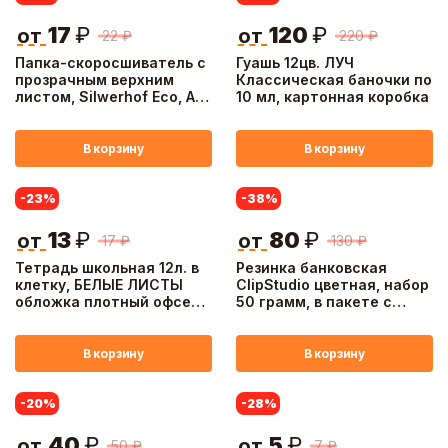
17
₽
120
₽
от
от
22
₽
220
₽
Папка-скоросшиватель с
Гуашь 12цв. ЛУЧ
прозрачным верхним
Классическая баночки по
листом, Silwerhof Eco, А4,
10 мл, картонная коробка
до 100 листов, 130 мкм,
cиний
В корзину
В корзину
-23
%
-38
%
13
₽
80
₽
от
от
17
₽
130
₽
Тетрадь школьная 12л. в
Резинка банковская
клетку, БЕЛЫЕ ЛИСТЫ
ClipStudio цветная, набор
обложка плотный офсет
50 грамм, в пакете с
115 гр "Пятерка"
подвесом
В корзину
В корзину
-20
%
-28
%
40
₽
5
₽
от
от
50
₽
7
₽