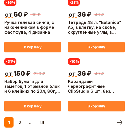
-16
%
-21
%
50
₽
36
₽
от
от
60
₽
46
₽
Ручка гелевая синяя, с
Тетрадь 48 л. "Botanica"
наконечником в форме
А5, в клетку, на скобе,
фастфуда, 4 дизайна
скругленные углы, в
ассортим.
В корзину
В корзину
-31
%
-10
%
150
₽
36
₽
от
от
220
₽
40
₽
Набор бумаги для
Карандаши
заметок, 1 отрывной блок
чернографитные
и 6 клейких по 20л, 80г,
ClipStudio 6 шт, без
"Друзья Товарищи", уп.
ластика, HB, пластик,
13,5х25см
шестигранный зеленый
корпус
В корзину
В корзину
1
2
...
14