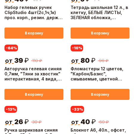
Набор гелевых ручек
Тетрадь школьная 12 л., в
ClipStudio 4шт(2с,1ч,1к)
клетку, БЕЛЫЕ ЛИСТЫ,
проз. корп., резин. держ.,
ЗЕЛЕНАЯ обложка,
наконечник 0,5 мм, в
скрепка
пакете
В корзину
В корзину
-64
%
-16
%
39
₽
80
₽
от
от
110
₽
96
₽
Авторучка гелевая синяя
Фломастеры 12 цветов,
0,7мм, "Тяни за хвостик"
"Карбон/Базис",
интерактивная, 4 вида,
смываемые, цветной
шоу-бокс
вентил. колпачок,
цветная коробка
В корзину
В корзину
-13
%
-33
%
26
₽
40
₽
от
от
30
₽
60
₽
Ручка шариковая синяя
Блокнот А6, 40л., офсет,