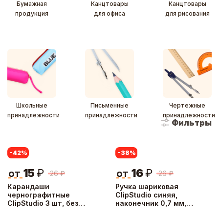
Бумажная
Канцтовары
Канцтовары
продукция
для офиса
для рисования
Школьные
Письменные
Чертежные
принадлежности
принадлежности
принадлежности
Фильтры
-42
%
-38
%
15
₽
16
₽
от
от
26
₽
26
₽
Карандаши
Ручка шариковая
чернографитные
ClipStudio синяя,
ClipStudio 3 шт, без
наконечник 0,7 мм,
ластика, HB, пластик,
желтый корпус