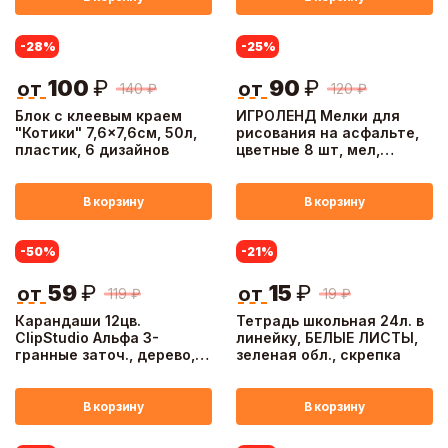
-28
%
-25
%
100
₽
90
₽
от
от
140
₽
120
₽
Блок с клеевым краем
ИГРОЛЕНД Мелки для
"Котики" 7,6x7,6см, 50л,
рисования на асфальте,
пластик, 6 дизайнов
цветные 8 шт, мел,
13,5х19,5х2,5см
В корзину
В корзину
-50
%
-21
%
59
₽
15
₽
от
от
119
₽
19
₽
Карандаши 12цв.
Тетрадь школьная 24л. в
ClipStudio Альфа 3-
линейку, БЕЛЫЕ ЛИСТЫ,
гранные заточ., дерево,
зеленая обл., скрепка
2М, улучш.прокрас, к/к,
ПРЕМИУМ
В корзину
В корзину