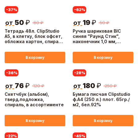
-37
%
-62
%
50
₽
19
₽
от
от
80
₽
50
₽
Тетрадь 48л. ClipStudio
Ручка шариковая BIC
А5, в клетку, блок офсет,
синяя "Раунд Стик",
обложка картон, спираль
наконечник 1,0 мм,
"Однотонная" 3 диз.
пластик, 9345982
В корзину
В корзину
-36
%
-28
%
76
₽
180
₽
от
от
120
₽
250
₽
Скетчбук (альбом),
Бумага писчая Clipstudio
тверд.подложка,
ф.А4 (250 л.) плот. 65гр./
спираль, в ассортименте
м2, бел.92%
В корзину
В корзину
-22
%
-45
%