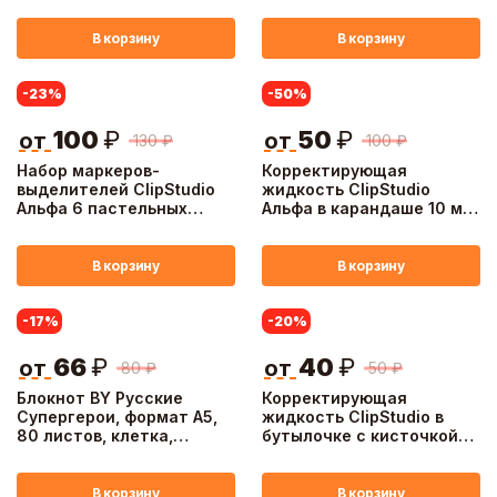
В корзину
В корзину
-23
%
-50
%
100
₽
50
₽
от
от
130
₽
100
₽
Набор маркеров-
Корректирующая
выделителей ClipStudio
жидкость ClipStudio
Альфа 6 пастельных
Альфа в карандаше 10 мл,
цветов, 2-стор., круглый
быстросохнущая,
1мм/скошенный 3мм
пластик, металл
В корзину
В корзину
-17
%
-20
%
66
₽
40
₽
от
от
80
₽
50
₽
Блокнот BY Русские
Корректирующая
Супергерои, формат А5,
жидкость ClipStudio в
80 листов, клетка,
бутылочке с кисточкой
мягкий переплет,
20 грамм, водная основа
спираль, в ассортим.
В корзину
В корзину