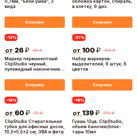
0,7мм, "Беби ушки", 3
обложка картон, спираль,
вида
в клетку, 9 диз.
В корзину
В корзину
-13
%
-37
%
26
₽
100
₽
от
от
30
₽
160
₽
Маркер перманентный
Набор маркеров-
ClipStudio черный,
выделителей, 6 штук, 6
пулевидный наконечник,
цветов
линия 3мм
В корзину
В корзину
-16
%
-18
%
60
₽
139
₽
от
от
72
₽
170
₽
ClipStudio Стирательная
Гуашь 12цв. ClipStudio,
губка для офисных досок,
объем баночки/блок-
10,5x5,5x2 см, ЭВА и фетр
тары 10мл