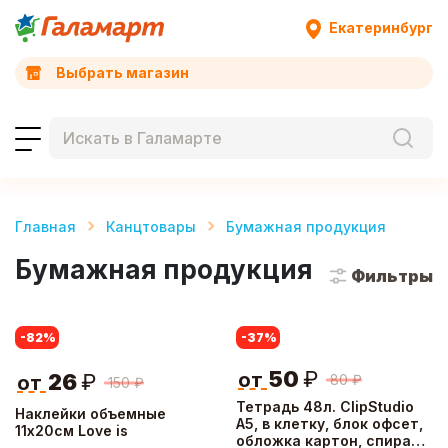
Екатеринбург
Выбрать магазин
Главная
Канцтовары
Бумажная продукция
Бумажная продукция
Фильтры
-82
%
-37
%
50
₽
от
26
₽
80
₽
от
150
₽
Тетрадь 48л. ClipStudio
Наклейки объемные
А5, в клетку, блок офсет,
11х20см Love is
обложка картон, спираль