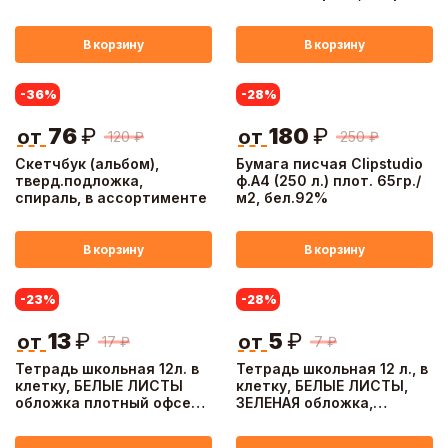
"Однотонная" 3 диз.
В корзину
В корзину
-36
%
-28
%
76
₽
180
₽
от
от
120
₽
250
₽
Скетчбук (альбом),
Бумага писчая Clipstudio
тверд.подложка,
ф.А4 (250 л.) плот. 65гр./
спираль, в ассортименте
м2, бел.92%
В корзину
В корзину
-23
%
-28
%
13
₽
5
₽
от
от
17
₽
7
₽
Тетрадь школьная 12л. в
Тетрадь школьная 12 л., в
клетку, БЕЛЫЕ ЛИСТЫ
клетку, БЕЛЫЕ ЛИСТЫ,
обложка плотный офсет
ЗЕЛЕНАЯ обложка,
115 гр "Пятерка"
скрепка