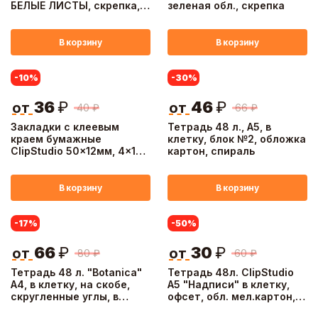
БЕЛЫЕ ЛИСТЫ, скрепка,
зеленая обл., скрепка
обложка пластик
В корзину
В корзину
-10
%
-30
%
36
₽
46
₽
от
от
40
₽
66
₽
Закладки с клеевым
Тетрадь 48 л., А5, в
краем бумажные
клетку, блок №2, обложка
ClipStudio 50x12мм, 4x100
картон, спираль
листов, 4 цвета
В корзину
В корзину
-17
%
-50
%
66
₽
30
₽
от
от
80
₽
60
₽
Тетрадь 48 л. "Botanica"
Тетрадь 48л. ClipStudio
А4, в клетку, на скобе,
А5 "Надписи" в клетку,
скругленные углы, в
офсет, обл. мел.картон,
ассортим.
скрепка, УФ-лак, 4 диз.