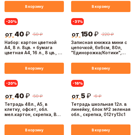
В корзину
В корзину
-20
%
-31
%
40
₽
150
₽
от
от
50
₽
220
₽
Набор: картон цветной
Записная книжка мини с
А4, 8 л. 8цв. + бумага
цепочкой, 6х6см, 80л,
цветная А4, 16 л., 8 цв., в
"Единорожка/Котики",
пакете
мягк. обл. ПУ, 4 диз.,
блайнд-бокс
В корзину
В корзину
-20
%
-16
%
40
₽
5
₽
от
от
50
₽
6
₽
Тетрадь 48л., А5, в
Тетрадь школьная 12л. в
клетку, офсет, обл.
линейку, блок №2 зеленая
мел.картон, скрепка, ВД-
обл., скрепка, 012ту13с1
лак, микс
В корзину
В корзину