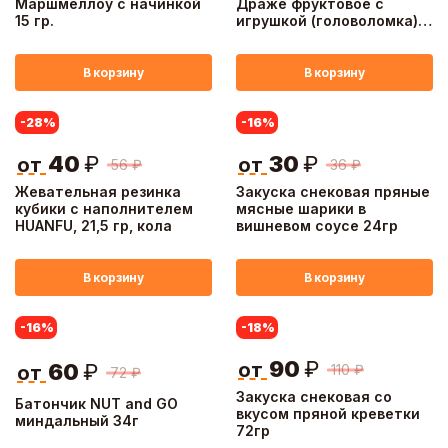
Маршмеллоу с начинкой
Драже фруктовое с
15 гр.
игрушкой (головоломка) 2
гр.
В корзину
В корзину
-28
%
-16
%
40
₽
30
₽
от
от
56
₽
36
₽
Жевательная резинка
Закуска снековая пряные
кубики с наполнителем
мясные шарики в
HUANFU, 21,5 гр, кола
вишневом соусе 24гр
В корзину
В корзину
-16
%
-18
%
90
₽
от
60
₽
110
₽
от
72
₽
Закуска снековая со
Батончик NUT and GO
вкусом пряной креветки
миндальный 34г
72гр