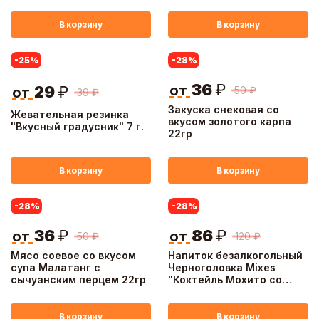
В корзину
В корзину
-25
%
-28
%
36
₽
от
29
₽
50
₽
от
39
₽
Закуска снековая со
Жевательная резинка
вкусом золотого карпа
"Вкусный градусник" 7 г.
22гр
В корзину
В корзину
-28
%
-28
%
36
₽
86
₽
от
от
50
₽
120
₽
Мясо соевое со вкусом
Напиток безалкогольный
супа Малатанг с
Черноголовка Mixes
сычуанским перцем 22гр
"Коктейль Мохито со
вкусом клубники и
манго", 0,45 л ж/б
В корзину
В корзину