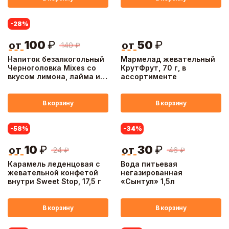
-28
%
100
₽
50
₽
от
от
140
₽
Напиток безалкогольный
Мармелад жевательный
Черноголовка Mixes со
КрутФрут, 70 г, в
вкусом лимона, лайма и
ассортименте
лемонграсса 1л ПЭТ
В корзину
В корзину
-58
%
-34
%
10
₽
30
₽
от
от
24
₽
46
₽
Карамель леденцовая с
Вода питьевая
жевательной конфетой
негазированная
внутри Sweet Stop, 17,5 г
«Сынтул» 1,5л
В корзину
В корзину