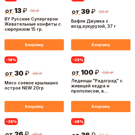
13
₽
от
39
₽
16
₽
от
56
₽
BY Русские Супергерои
Вафли Джумка с
Жевательные конфеты с
возд.кукурузой, 37 г
сюрпризом 15 гр.
В корзину
В корзину
-16
%
-23
%
100
₽
от
30
₽
130
₽
от
36
₽
Леденцы "Радоград" с
Мясо соевое крылышко
живицей кедра и
острое NEW 20гр
прополисом, в
ассортименте, 10шт
В корзину
В корзину
-35
%
-28
%
26
₽
от
40
₽