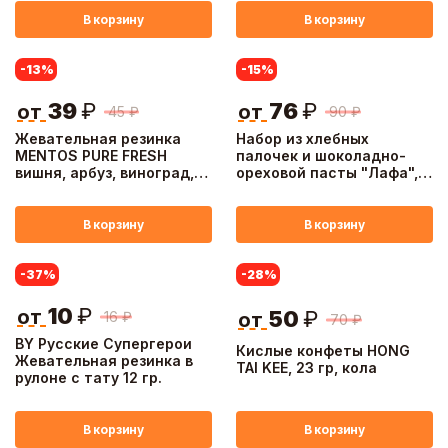
В корзину
В корзину
-13
%
-15
%
39
₽
76
₽
от
от
45
₽
90
₽
Жевательная резинка
Набор из хлебных
MENTOS PURE FRESH
палочек и шоколадно-
вишня, арбуз, виноград,
ореховой пасты "Лафа",
мята, тутти-фрутти 15,5г.
52 г.
В корзину
В корзину
-37
%
-28
%
10
₽
от
50
₽
16
₽
от
70
₽
BY Русские Супергерои
Кислые конфеты HONG
Жевательная резинка в
TAI KEE, 23 гр, кола
рулоне с тату 12 гр.
В корзину
В корзину