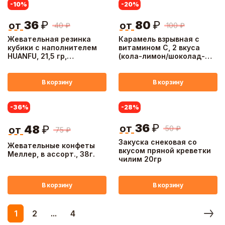
-10
%
-20
%
36
₽
80
₽
от
от
40
₽
100
₽
Жевательная резинка
Карамель взрывная с
кубики с наполнителем
витамином С, 2 вкуса
HUANFU, 21,5 гр,
(кола-лимон/шоколад-
виноград-дыня
йогурт), 20г
В корзину
В корзину
-36
%
-28
%
36
₽
от
48
₽
50
₽
от
75
₽
Закуска снековая со
Жевательные конфеты
вкусом пряной креветки
Меллер, в ассорт., 38г.
чилим 20гр
В корзину
В корзину
1
2
...
4