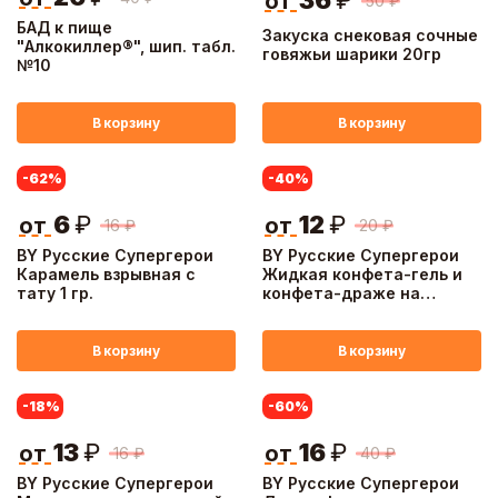
36
₽
от
50
₽
БАД к пище
Закуска снековая сочные
"Алкокиллер®", шип. табл.
говяжьи шарики 20гр
№10
В корзину
В корзину
-62
%
-40
%
6
₽
12
₽
от
от
16
₽
20
₽
BY Русские Супергерои
BY Русские Супергерои
Карамель взрывная с
Жидкая конфета-гель и
тату 1 гр.
конфета-драже на
палочке 12 гр.
В корзину
В корзину
-18
%
-60
%
13
₽
16
₽
от
от
16
₽
40
₽
BY Русские Супергерои
BY Русские Супергерои