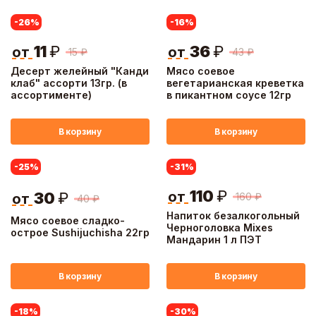
-26
%
-16
%
11
₽
36
₽
от
от
15
₽
43
₽
Десерт желейный "Канди
Мясо соевое
клаб" ассорти 13гр. (в
вегетарианская креветка
ассортименте)
в пикантном соусе 12гр
В корзину
В корзину
-25
%
-31
%
110
₽
от
30
₽
160
₽
от
40
₽
Напиток безалкогольный
Мясо соевое сладко-
Черноголовка Mixes
острое Sushijuchisha 22гр
Мандарин 1 л ПЭТ
В корзину
В корзину
-18
%
-30
%