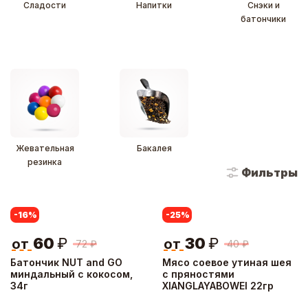
Сладости
Напитки
Снэки и
батончики
Жевательная
Бакалея
резинка
Фильтры
-16
%
-25
%
60
₽
30
₽
от
от
72
₽
40
₽
Батончик NUT and GO
Мясо соевое утиная шея
миндальный с кокосом,
с пряностями
34г
XIANGLAYABOWEI 22гр