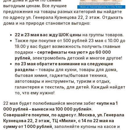
выгодным ценам. Все лучшие
предложения на товары разных категорий вы найдете
по адресу ул. Генерала Кузнецова 22, 2 этаж. Отдыхать
дома и на природе становится выгодно:
22 и 23 мая вас жду ШОК цены
на группы товаров.
Также при покупке от 500 рублей 23 мая с 10.00 до
19.00 у вас будет возможность получить главные
подарки -
сертификаты «на уют» до 60 000
рублей
, электромобиль детский и многое другое!
по 23 мая обратите внимание на следующие
разделы
– товары для кухни, товары для дома,
бытовая химия, гаджеты/бытовая техника,
автотовары и инструменты, туризм и отдых,
галантерея и текстиль, для детей. Каждый найдет
то, что ему нужно!
22 мая будет полюбившийся многим забег
«купи на 1
000 рублей – вынеси на 100 000 рублей»
.
Совершайте покупки, по адресу
г. Москва, ул. Генерала
Кузнецова 22, 2 этаж, ТЦ «Миля»,
с 14 по 22 мая на
сумму от 1 000 рублей
, заполняйте купоны на кассе и