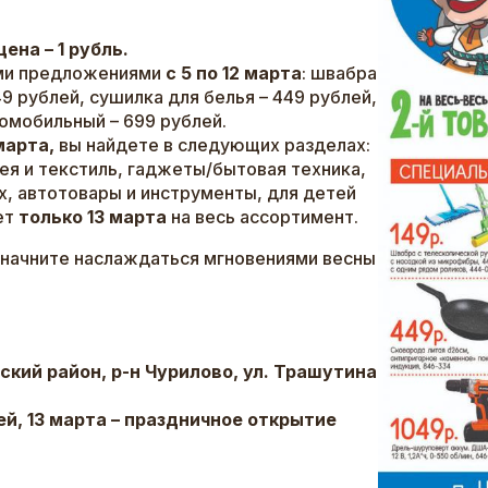
ена – 1 рубль.
ыми предложениями
с 5 по 12 марта
: швабра
349 рублей, сушилка для белья – 449 рублей,
томобильный – 699 рублей.
марта,
вы найдете в следующих разделах:
рея и текстиль, гаджеты/бытовая техника,
х, автотовары и инструменты, для детей
ет
только 13 марта
на весь ассортимент.
 начните наслаждаться мгновениями весны
ский район, р-н Чурилово, ул. Трашутина
й, 13 марта – праздничное открытие