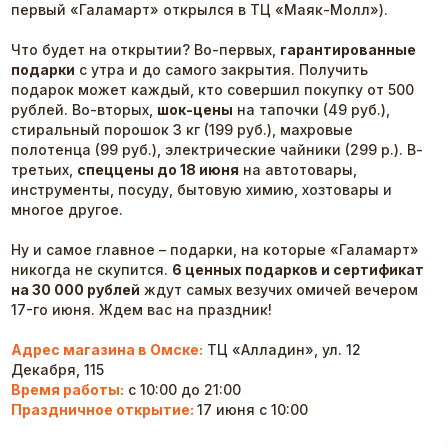
первый «Галамарт» открылся в ТЦ «Маяк-Молл»).
Что будет на открытии? Во-первых,
гарантированные
подарки
с утра и до самого закрытия. Получить
подарок может каждый, кто совершил покупку от 500
рублей. Во-вторых,
шок-цены
на тапочки (49 руб.),
стиральный порошок 3 кг (199 руб.), махровые
полотенца (99 руб.), электрические чайники (299 р.). В-
третьих,
спеццены до 18 июня
на автотовары,
инструменты, посуду, бытовую химию, хозтовары и
многое другое.
Ну и самое главное – подарки, на которые «Галамарт»
никогда не скупится.
6 ценных подарков и сертификат
на 30 000 рублей
ждут самых везучих омичей вечером
17-го июня. Ждем вас на праздник!
Адрес магазина в Омске:
ТЦ «Алладин», ул. 12
Декабря, 115
Время работы:
с 10:00 до 21:00
Праздничное открытие:
17 июня с 10:00