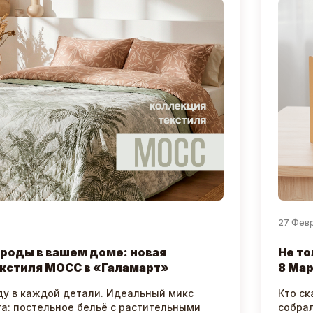
27 Фев
роды в вашем доме: новая
Не то
кстиля МОСС в «Галамарт»
8 Мар
ду в каждой детали. Идеальный микс
Кто ск
та: постельное бельё с растительными
собрал