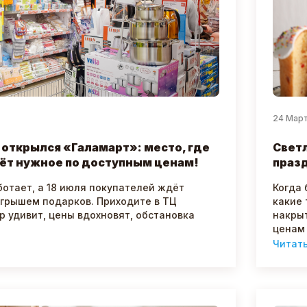
24 Мар
 открылся «Галамарт»: место, где
Светл
ёт нужное по доступным ценам!
празд
ботает, а 18 июля покупателей ждёт
Когда 
ыгрышем подарков. Приходите в ТЦ
какие 
р удивит, цены вдохновят, обстановка
накрыт
ценам 
Читат