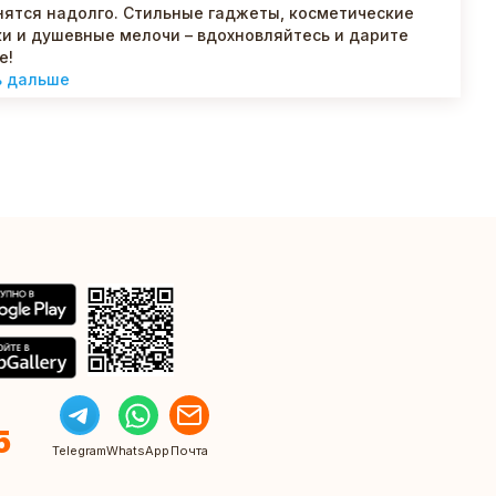
ятся надолго. Стильные гаджеты, косметические
и и душевные мелочи – вдохновляйтесь и дарите
е!
ь дальше
5
Telegram
WhatsApp
Почта