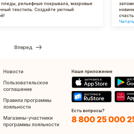
е пледы, рельефные покрывала, махровые
запомн
онный текстиль. Создайте уютный
новинк
й!
счасть
Читат
Вперед
Новости
Наше приложение
Пользовательское
соглашение
Правила программы
лояльности
Есть вопросы?
8 800 25 000 2
Магазины-участники
программы лояльности