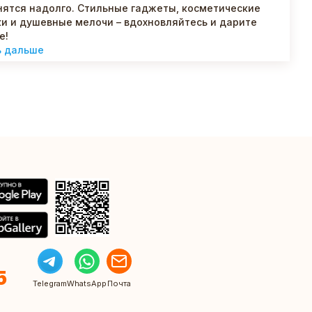
ятся надолго. Стильные гаджеты, косметические
и и душевные мелочи – вдохновляйтесь и дарите
е!
ь дальше
5
Telegram
WhatsApp
Почта