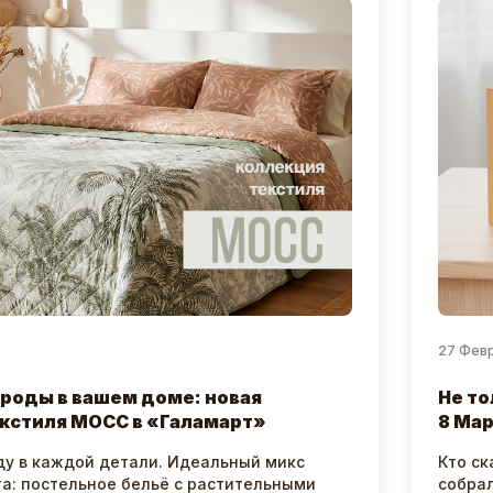
27 Фев
роды в вашем доме: новая
Не то
кстиля МОСС в «Галамарт»
8 Мар
ду в каждой детали. Идеальный микс
Кто ск
та: постельное бельё с растительными
собрал