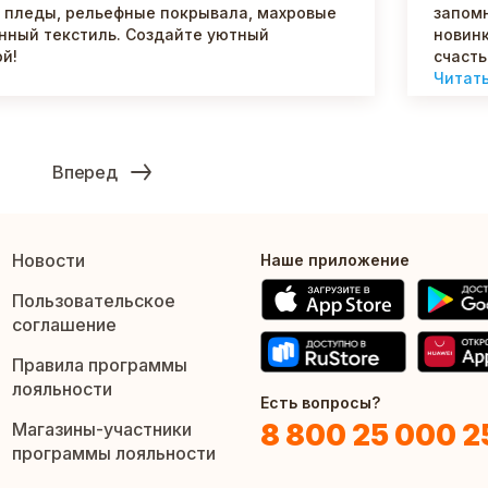
е пледы, рельефные покрывала, махровые
запомн
онный текстиль. Создайте уютный
новинк
й!
счасть
Читат
Вперед
Новости
Наше приложение
Пользовательское
соглашение
Правила программы
лояльности
Есть вопросы?
8 800 25 000 2
Магазины-участники
программы лояльности