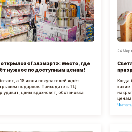
24 Мар
 открылся «Галамарт»: место, где
Светл
ёт нужное по доступным ценам!
празд
ботает, а 18 июля покупателей ждёт
Когда 
ыгрышем подарков. Приходите в ТЦ
какие 
р удивит, цены вдохновят, обстановка
накрыт
ценам 
Читат