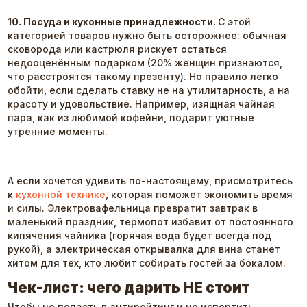
10. Посуда и кухонные принадлежности.
С этой
категорией товаров нужно быть осторожнее: обычная
сковорода или кастрюля рискует остаться
недооценённым подарком (20% женщин признаются,
что расстроятся такому презенту). Но правило легко
обойти, если сделать ставку не на утилитарность, а на
красоту и удовольствие. Например, изящная чайная
пара, как из любимой кофейни, подарит уютные
утренние моменты.
А если хочется удивить по-настоящему, присмотритесь
к
кухонной технике
, которая поможет экономить время
и силы. Электровафельница превратит завтрак в
маленький праздник, термопот избавит от постоянного
кипячения чайника (горячая вода будет всегда под
рукой), а электрическая открывалка для вина станет
хитом для тех, кто любит собирать гостей за бокалом.
Чек-лист: чего дарить НЕ стоит
Чтобы не попасть в антирейтинг и не испортить