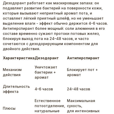
Дезодорант работает как маскировщик запаха: он
подавляет развитие бактерий на поверхности кожи,
которые вызывают неприятный аромат пота, и
оставляет лёгкий приятный шлейф, но не уменьшает
выделение влаги - эффект обычно держится 4–6 часов.
Антиперспирант более мощный: соли алюминия в его
составе временно сужают протоки потовых желез,
блокируя выход пота на 24–48 часов, и часто
сочетаются с дезодорирующим компонентом для
двойного действия.
Характеристика
Дезодорант
Антиперспирант
Уничтожает
Механизм
Блокирует пот +
бактерии +
действия
аромат
аромат
Длительность
4–6 часов
24–48 часов
эффекта
Естественное
Максимальная
потоотделение,
сухость,
Плюсы
натуральные
для интенсивных