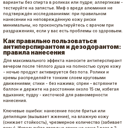
варианты без спирта в роликах или пудре; аллергикам -
тестируйте на запястье. Миф о вреде алюминия не
подтверждён исследованиями: при правильном
нанесении на неповреждённую кожу риски
минимальны, но проконсультируйтесь с врачом при
раздражениях, если у вас есть проблемы со здоровьем.
Как правильно пользоваться
антиперспирантом и дезодорантом:
правила нанесения
Для максимального эффекта наносите антиперспирант
вечером после тёплого душа на полностью сухую кожу
- ночью продукт активируется без пота. Ролики и
кремы распределяйте тонким слоем круговыми
движениями; стики - без нажима; спреи – встряхните
баллон и держите на расстоянии около 15 см, избегая
вдыхания; пудру - кисточкой для равномерности
нанесения.
Ключевые ошибки: нанесение после бритья или
депиляции (вызывает жжение), на влажную кожу
(снижает стойкость), чрезмерное количество (забивает
поры). Используйте твердые стики не чаще 1 раза в 2