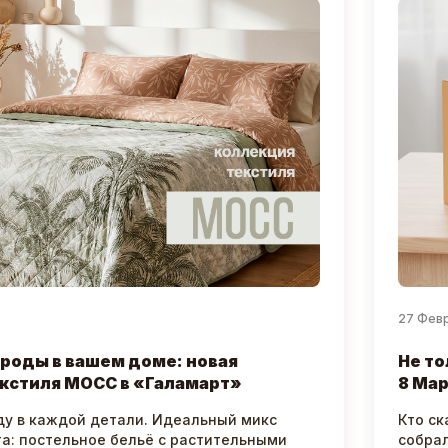
27 Фев
роды в вашем доме: новая
Не то
кстиля МОСС в «Галамарт»
8 Мар
ду в каждой детали. Идеальный микс
Кто ск
та: постельное бельё с растительными
собрал