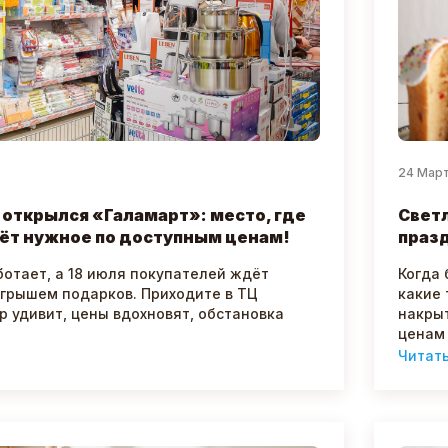
24 Мар
 открылся «Галамарт»: место, где
Светл
ёт нужное по доступным ценам!
празд
ботает, а 18 июля покупателей ждёт
Когда 
ыгрышем подарков. Приходите в ТЦ
какие 
р удивит, цены вдохновят, обстановка
накрыт
ценам 
Читат