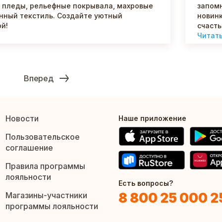
е пледы, рельефные покрывала, махровые
запомн
онный текстиль. Создайте уютный
новинк
й!
счасть
Читат
Вперед
Новости
Наше приложение
Пользовательское
соглашение
Правила программы
лояльности
Есть вопросы?
8 800 25 000 2
Магазины-участники
программы лояльности