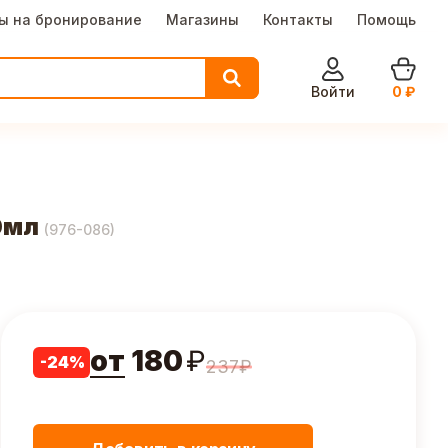
ы на бронирование
Магазины
Контакты
Помощь
Войти
0
₽
0мл
(
976-086
)
от
180
₽
-
24
%
237
₽