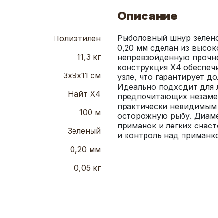
Описание
Рыболовный шнур зелено
Полиэтилен
0,20 мм сделан из высок
11,3 кг
непревзойденную прочно
конструкция Х4 обеспечи
3х9х11 см
узле, что гарантирует д
Идеально подходит для 
Найт Х4
предпочитающих незамет
практически невидимым 
100 м
осторожную рыбу. Диаме
приманок и легких снаст
Зеленый
и контроль над приманко
0,20 мм
0,05 кг