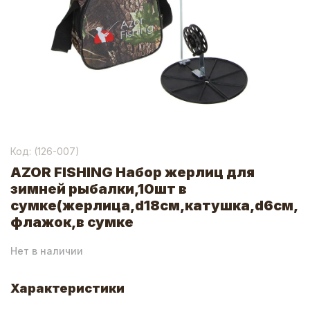
Код: (
126-007
)
AZOR FISHING Набор жерлиц для
зимней рыбалки,10шт в
сумке(жерлица,d18см,катушка,d6см,
флажок,в сумке
Нет в наличии
Характеристики