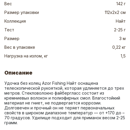
Вес
142 г
Размер упаковки
112х2х2 см
Коллекция
Найт
Тест
2-25 г
Размер
3 м
Вес в упаковке
0,22 кг
Нагрузка на излом, кг
1,5
Описание
Удочка без колец Azor Fishing Найт оснащена 
телескопической рукояткой, которая удлиняется до трех 
метров. Стекловолокно файбергласс состоит из 
кремниевых волокон и полиэфирных смол. Влагостойкий 
материал не гниет, не подвергается коррозии. 
Долговечен и прочный он не теряет первоначальных 
свойств в широком диапазоне температур — от +170 до – 
70 градусов. Удилище подходит для приманок весом 2-25 
грамм.