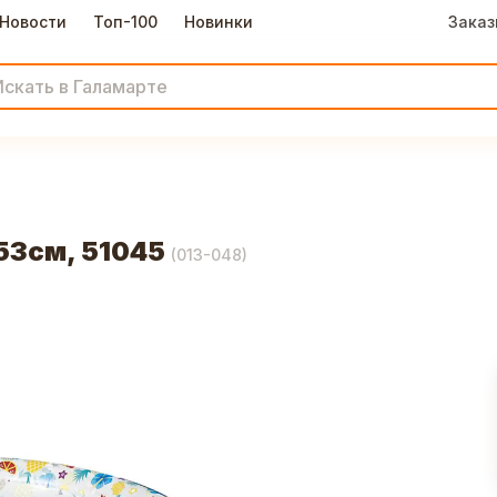
Новости
Топ-100
Новинки
Заказ
53см, 51045
(
013-048
)